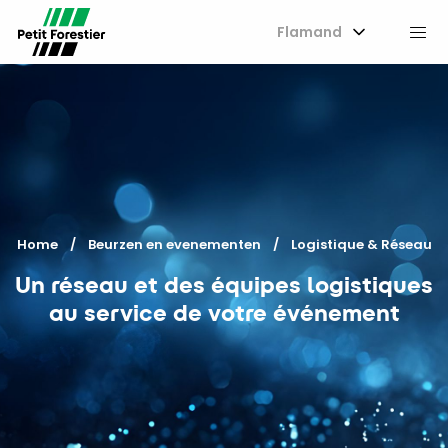
Flamand
M
Home
Beurzen en evenementen
Current:
Logistique & Réseau
Un réseau et des équipes logistiques
au service de votre événement