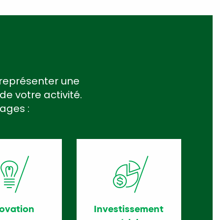
t représenter une
e votre activité.
tages :
ovation
Investissement