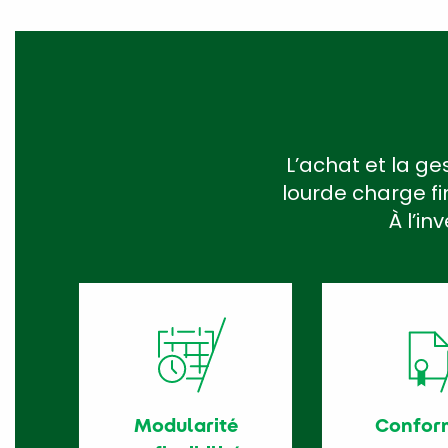
L’achat et la ge
lourde charge fi
À l’in
Modularité
Confor