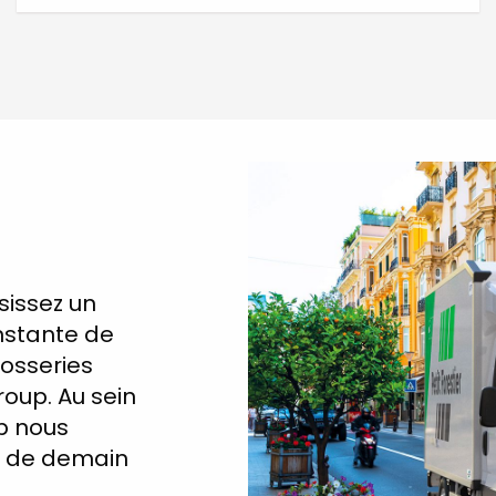
isissez un
onstante de
rosseries
roup. Au sein
b nous
és de demain