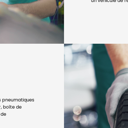
un véhicule de 
les pneumatiques
r, boîte de
 de