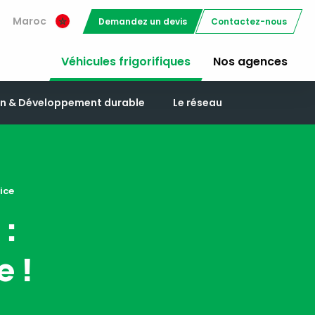
Maroc
Demandez un devis
Contactez-nous
Véhicules frigorifiques
Nos agences
on & Développement durable
Le réseau
vice
 :
e !