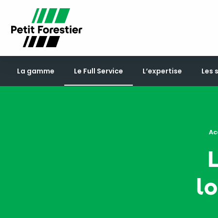
La gamme
Le Full Service
L’expertise
Les 
Ac
L
lo