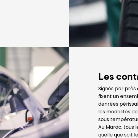
Les cont
Signés par près 
fixent un ensemb
denrées périssab
les modalités de
sous températur
Au Maroc, tous l
quelle que soit l