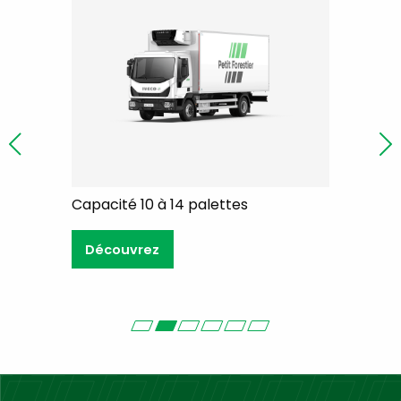
Capacité 10 à 14 palettes
Capacité 1
Découvrez
Découvr