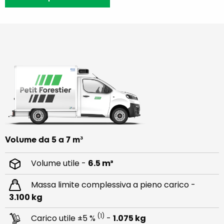
Volume da 5 a 7 m³
Volume utile -
6.5 m³
Massa limite complessiva a pieno carico -
3.100 kg
(1)
Carico utile ±5 %
-
1.075 kg