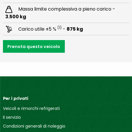
Massa limite complessiva a pieno carico -
3.500 kg
(1)
Carico utile ±5 %
-
875 kg
Prenota questo veicolo
Per i privati
Veicoli e rimorchi refrigerati
Il servizio
Condizioni generali di noleggio