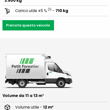
3.500 kg
(1)
Carico utile ±5 %
-
710 kg
Prenota questo veicolo
Volume da 11 a 13 m³
Volume utile -
12 m³