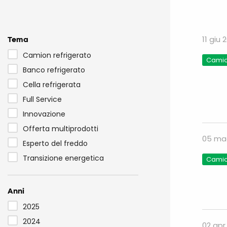
Tema
11 giu 
Camion refrigerato
Camio
Banco refrigerato
Cella refrigerata
Full Service
Innovazione
Offerta multiprodotti
05 ma
Esperto del freddo
Transizione energetica
Camio
Anni
2025
2024
02 apr