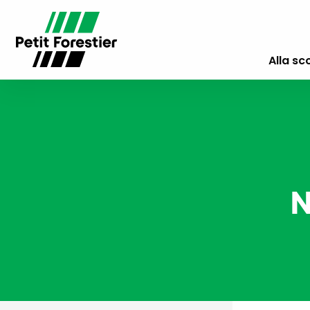
Alla sc
N