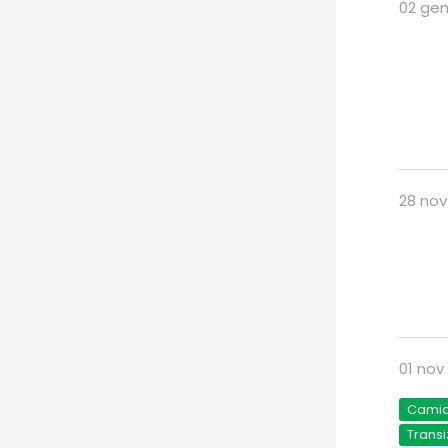
02 gen
28 nov
01 nov
Camio
Transi