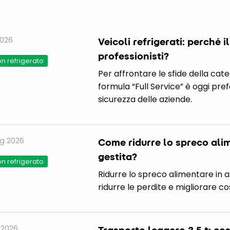
2026
Veicoli refrigerati: perché i
professionisti?
n refrigerato
Per affrontare le sfide della caten
formula “Full Service” è oggi pref
sicurezza delle aziende.
g 2026
Come ridurre lo spreco ali
gestita?
n refrigerato
Ridurre lo spreco alimentare in a
ridurre le perdite e migliorare cos
 2026
Trasporto leggero 3,5 t: c