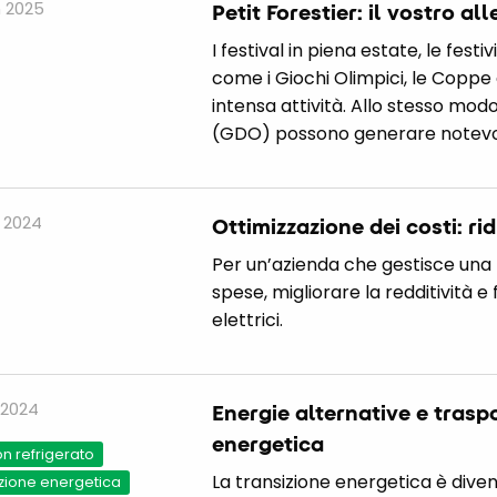
 2025
Petit Forestier: il vostro 
I festival in piena estate, le fest
come i Giochi Olimpici, le Coppe
intensa attività. Allo stesso modo
(GDO) possono generare notevoli
 2024
Ottimizzazione dei costi: ridu
Per un’azienda che gestisce una f
spese, migliorare la redditività e
elettrici.
 2024
Energie alternative e trasp
energetica
n refrigerato
La transizione energetica è dive
zione energetica