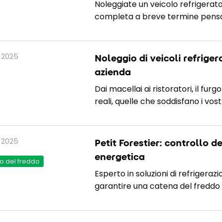
Noleggiate un veicolo refrigerato 
completa a breve termine pensata
 2025
Noleggio di veicoli refrigera
azienda
Dai macellai ai ristoratori, il fu
reali, quelle che soddisfano i vostr
 2025
Petit Forestier: controllo d
energetica
o del freddo
Esperto in soluzioni di refrigerazi
garantire una catena del freddo 