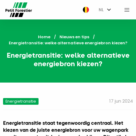
NL
M
Home
Nieuws en tips
Current:
Energietransitie: welke alternatieve energiebron kiezen?
Energietransitie: welke alternatieve
energiebron kiezen?
17 jun 2024
Energietransitie
Energietransitie staat tegenwoordig centraal. Het
kiezen van de juiste energiebron voor uw wagenpark