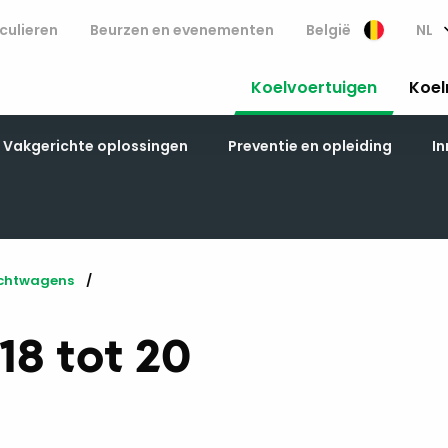
culieren
Beurzen en evenementen
België
NL
Koelvoertuigen
Koel
Vakgerichte oplossingen
Preventie en opleiding
In
chtwagens
18 tot 20