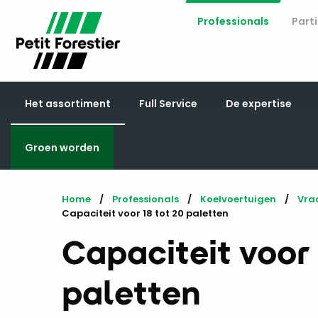
Professionals
Parti
Het assortiment
Full Service
De expertise
Groen worden
Home
Professionals
Koelvoertuigen
Vra
Current:
Capaciteit voor 18 tot 20 paletten
Capaciteit voor 
paletten