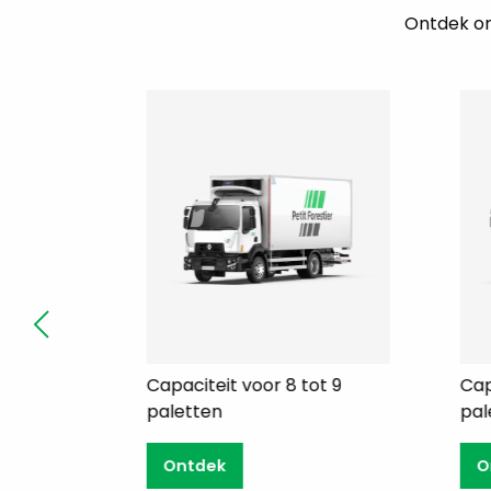
Ontdek ons
ot 7
Capaciteit voor 8 tot 9
Cap
paletten
pal
Ontdek
O