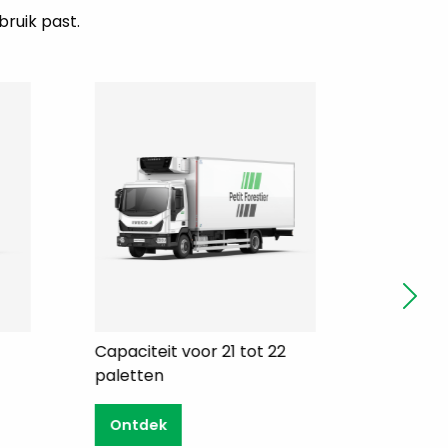
bruik past.
Capaciteit voor 21 tot 22
Capacite
paletten
Ontde
Ontdek