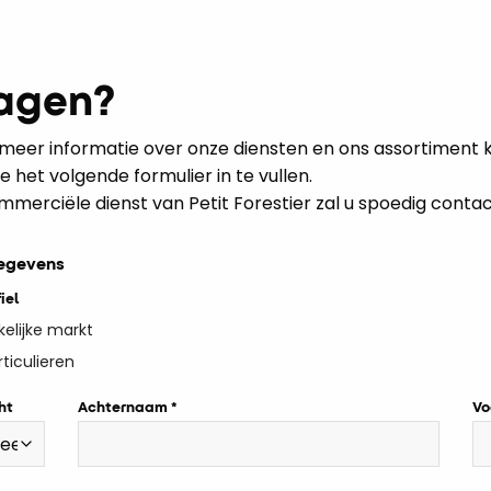
agen?
u meer informatie over onze diensten en ons assortiment
e het volgende formulier in te vullen.
mmerciële dienst van Petit Forestier zal u spoedig cont
gegevens
iel
kelijke markt
rticulieren
ht
Achternaam
Vo