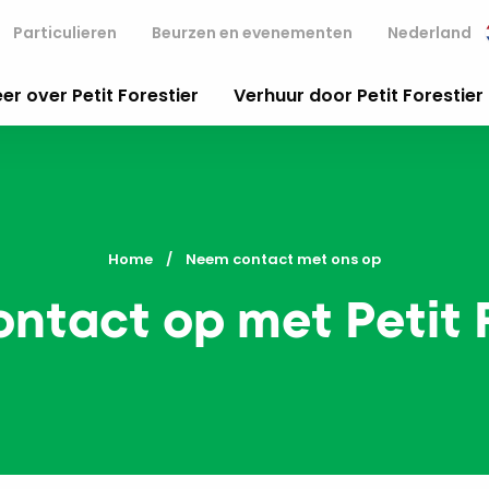
Particulieren
Beurzen en evenementen
Nederland
er over Petit Forestier
Verhuur door Petit Forestier
Home
Current:
Neem contact met ons op
ntact op met Petit F