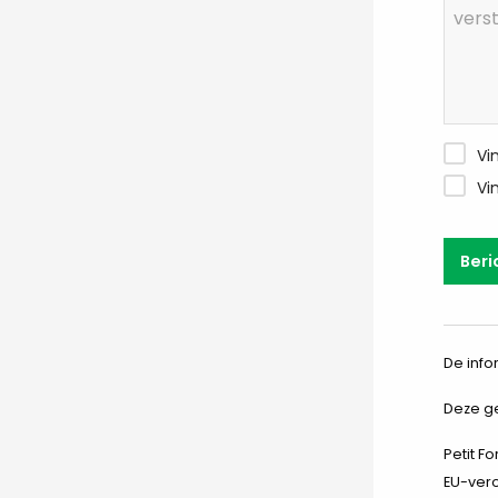
Vi
Vi
Beri
De info
Deze ge
Petit F
EU-vero