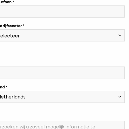
lefoon
drijfssector
nd