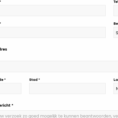
Te
Be
dres
de
Stad
La
ericht *