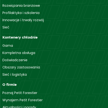
Rozwiązania branżowe
Profilaktyka i szkolenia
Innowacje i trwały rozwój
Sieć
Kontenery chłodnie
Gama
Kompletna obsługa
Doświadczenie
Obszary zastosowania
Sieć i logistyka
O firmie
Poznaj Petit Forestier
Wynajem Petit Forestier
Aktualności i porady