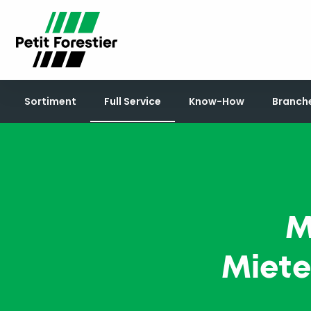
Sortiment
Full Service
Know-How
Branch
M
Miete