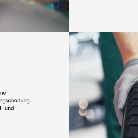
hne
ngschaltung,
l- und