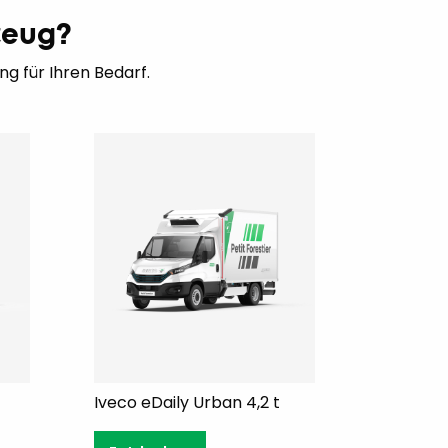
zeug?
g für Ihren Bedarf.
Iveco eDaily Urban 4,2 t