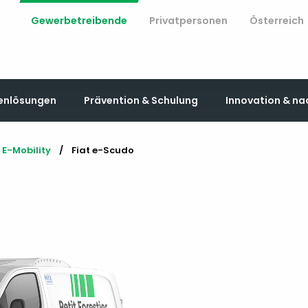
Gewerbetreibende
Privatpersonen
Österreich
enlösungen
Prävention & Schulung
Innovation & na
E-Mobility
Current:
Fiat e-Scudo