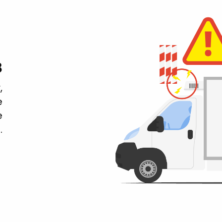
3
,
e
e
.