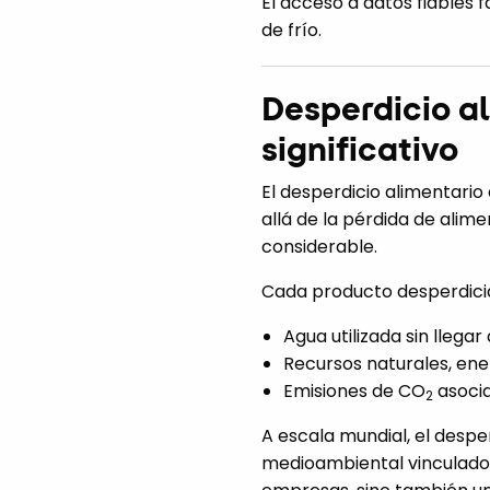
El acceso a datos fiables 
de frío.
Desperdicio a
significativo
El desperdicio alimentari
allá de la pérdida de alim
considerable.
Cada producto desperdici
Agua utilizada sin llegar
Recursos naturales, en
Emisiones de CO
asocia
2
A escala mundial, el despe
medioambiental vinculados