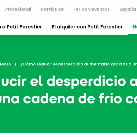
Profesional
Particular
Ferias y eventos
España
a Petit Forestier
El alquiler con Petit Forestier
N
iento
Current:
¿Cómo reducir el desperdicio alimentario gracias a u
cir el desperdicio 
una cadena de frío 