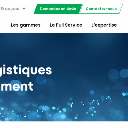
Français
Demandez un devis
Contactez-nous
Les gammes
Le Full Service
L’expertise
gistiques
ement