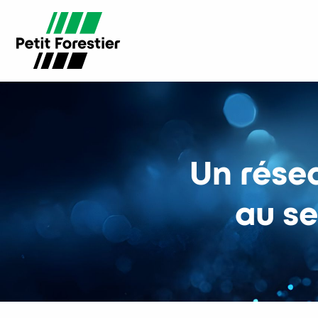
Un résea
au s