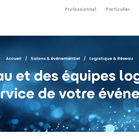
Professionnel
Particulier
Accueil
Salons & événementiel
Current:
Logistique & Réseau
u et des équipes lo
ervice de votre évén