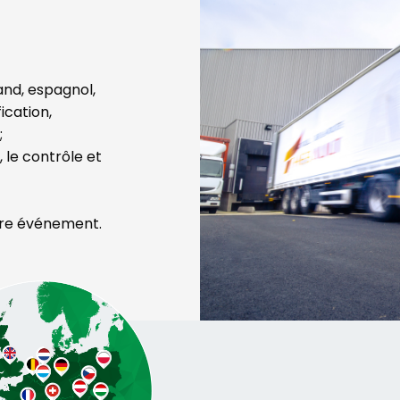
and, espagnol,
fication,
;
 le contrôle et
otre événement.