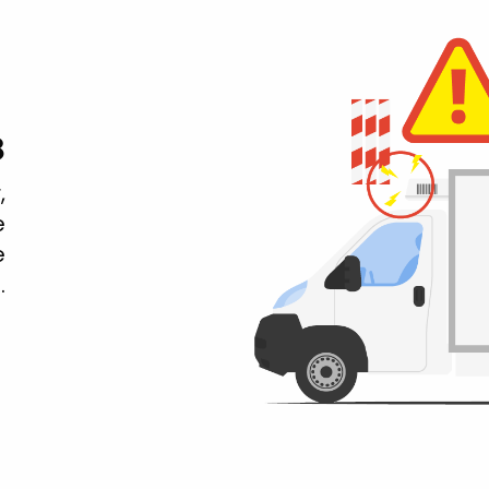
3
,
e
e
.