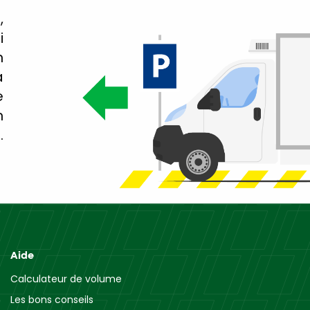
,
i
n
a
e
n
.
Aide
Calculateur de volume
Les bons conseils