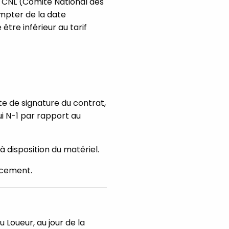
e CNL (Comité National des
ompter de la date
être inférieur au tarif
te de signature du contrat,
i N-1 par rapport au
à disposition du matériel.
lacement.
 Loueur, au jour de la