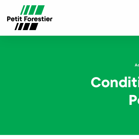
A
Condit
P