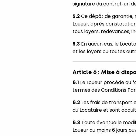
signature du contrat, un dé
5.2
Ce dépôt de garantie, no
Loueur, après constatation
tous loyers, redevances, i
5.3
En aucun cas, le Locat
et les loyers ou toutes aut
Article 6 : Mise à disp
6.1
Le Loueur procède ou fai
termes des Conditions Part
6.2
Les frais de transport e
du Locataire et sont acquit
6.3
Toute éventuelle modifi
Loueur au moins 6 jours ouvr