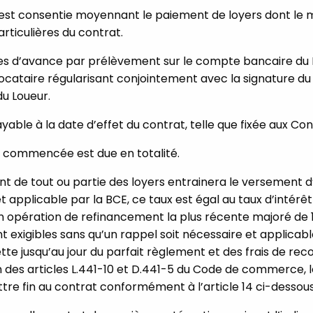
 est consentie moyennant le paiement de loyers dont le m
articulières du contrat.
es d’avance par prélèvement sur le compte bancaire du 
ocataire régularisant conjointement avec la signature du
u Loueur.
able à la date d’effet du contrat, telle que fixée aux Cond
 commencée est due en totalité.
 de tout ou partie des loyers entrainera le versement d’
êt applicable par la BCE, ce taux est égal au taux d’intér
 opération de refinancement la plus récente majoré de 
nt exigibles sans qu’un rappel soit nécessaire et applicab
 dette jusqu’au jour du parfait règlement et des frais de 
 des articles L.441-10 et D.441-5 du Code de commerce, l
ttre fin au contrat conformément à l’article 14 ci-dessous