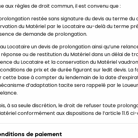
 aux règles de droit commun, il est convenu que :
olongation restée sans signature du devis au terme du con
rvation du Matériel par le Locataire au-delà du terme pré
bsence de demande de prolongation.
u Locataire un devis de prolongation ainsi qu’une relance
éponse ou de restitution du Matériel dans un délai de tro
silence du Locataire et la conservation du Matériel vaudro
conditions de prix et de durée figurant sur ledit devis. La 
sur cette base à compter du lendemain de la date d’expira
écanisme d’adaptation tacite sera rappelé par le Loueur
relance.
s, à sa seule discrétion, le droit de refuser toute prolonga
tériel conformément aux dispositions de l’article 11.6 ci-
Conditions de paiement