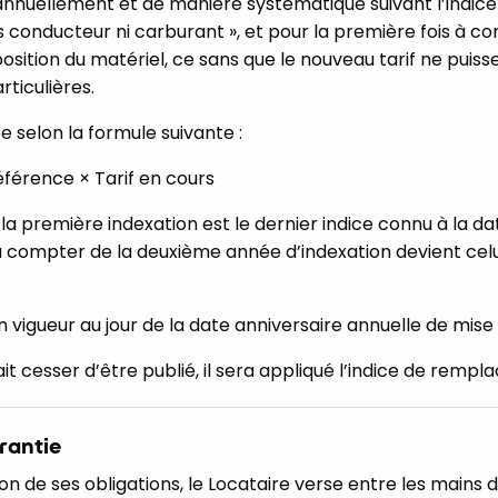
 annuellement et de manière systématique suivant l’indic
ns conducteur ni carburant », et pour la première fois à c
osition du matériel, ce sans que le nouveau tarif ne puisse 
articulières.
e selon la formule suivante :
éférence × Tarif en cours
la première indexation est le dernier indice connu à la da
 à compter de la deuxième année d’indexation devient celu
en vigueur au jour de la date anniversaire annuelle de mise 
ait cesser d’être publié, il sera appliqué l’indice de remp
arantie
on de ses obligations, le Locataire verse entre les mains du