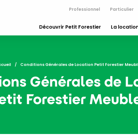
Professionnel
Particulier
Découvrir Petit Forestier
La location
ccueil
Current:
Conditions Générales de Location Petit Forestier Meubl
ions Générales de L
etit Forestier Meubl