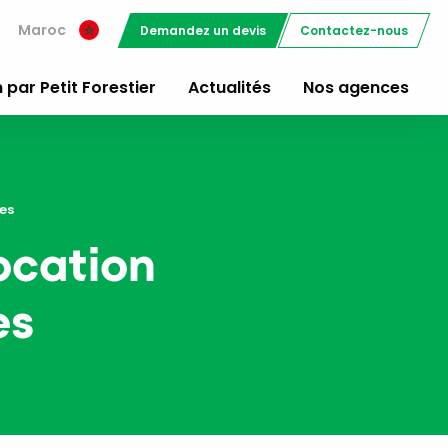
Maroc
Demandez un devis
Contactez-nous
 par Petit Forestier
Actualités
Nos agences
es
ocation
es