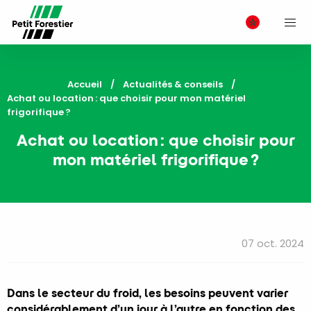
M
Accueil
Actualités & conseils
Current:
Achat ou location : que choisir pour mon matériel
frigorifique ?
Achat ou location : que choisir pour
mon matériel frigorifique ?
07 oct. 2024
Dans le secteur du froid, les besoins peuvent varier
considérablement d’un jour à l’autre en fonction des