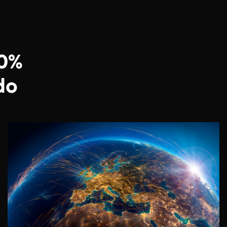
00%
do