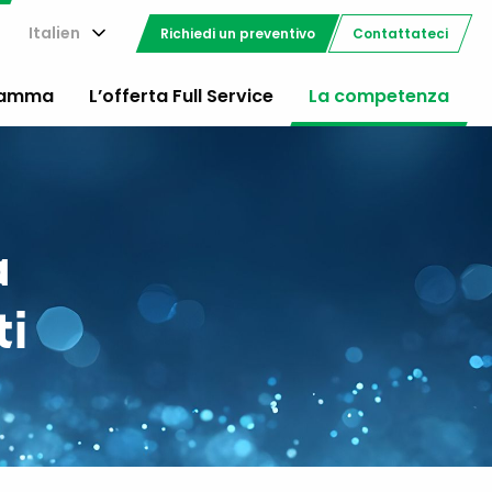
Italien
Richiedi un preventivo
Contattateci
gamma
L’offerta Full Service
La competenza
a
ti