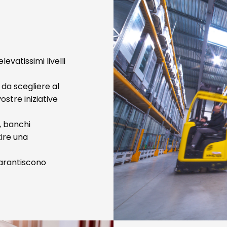
evatissimi livelli
 da scegliere al
vostre iniziative
i, banchi
tire una
garantiscono