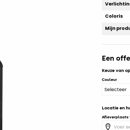
Verlichti
Coloris
Mijn prod
Een off
Keuze van op
Couleur
Locatie en h
Afleverplaats