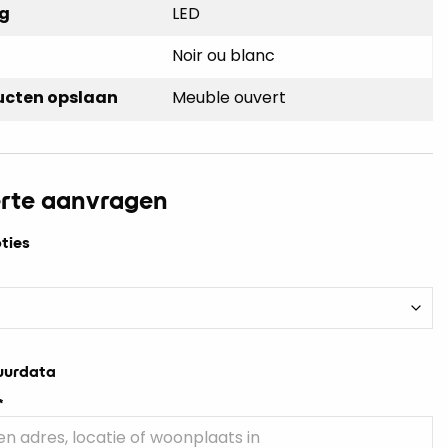
ng
LED
Noir ou blanc
ucten opslaan
Meuble ouvert
erte aanvragen
ties
uurdata