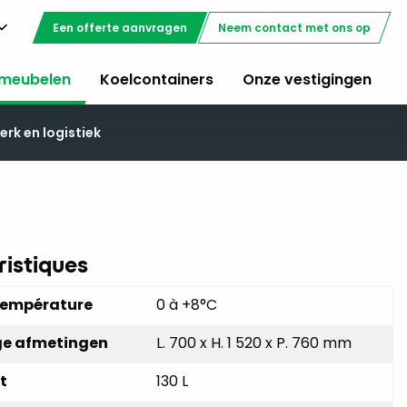
Een offerte aanvragen
Neem contact met ons op
meubelen
Koelcontainers
Onze vestigingen
rk en logistiek
istiques
température
0 à +8°C
ge afmetingen
L. 700 x H. 1 520 x P. 760 mm
t
130 L