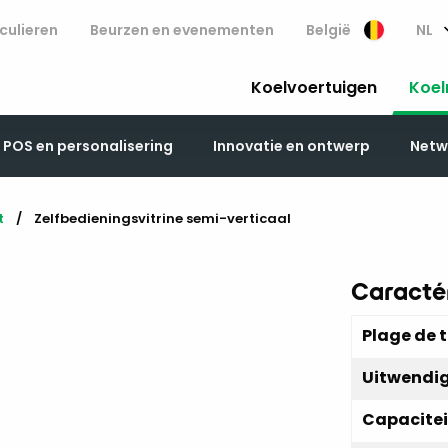
culieren
Beurzen en evenementen
België
NL
Koelvoertuigen
Koel
POS en personalisering
Innovatie en ontwerp
Netwe
t
Current:
Zelfbedieningsvitrine semi-verticaal
Caractér
Plage de 
Uitwendi
Capacitei