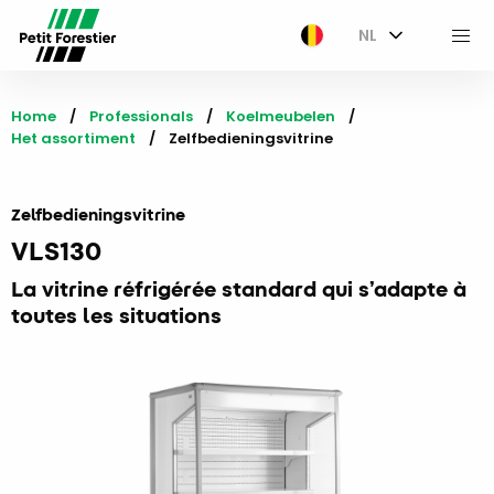
NL
M
Home
Professionals
Koelmeubelen
Het assortiment
Current:
Zelfbedieningsvitrine
Zelfbedieningsvitrine
VLS130
La vitrine​ réfrigérée standard qui s’adapte à
toutes les situations​