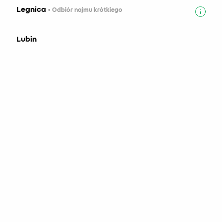
Legnica
• Odbiór najmu krótkiego
Lubin
Malachitowa, 59-300 Lubin
Zamknięte
Lublin
• Odbiór najmu krótkiego
Zamknięte
Mysłowice
• Odbiór najmu krótkiego
Zamknięte
Nowy Sącz
• Odbiór najmu krótkiego
Wynajem pojazdów chłodni
Olsztyn
• Odbiór najmu krótkiego
Dla profesjonalistów
Zamknięte
Dla klientów indywidualnych