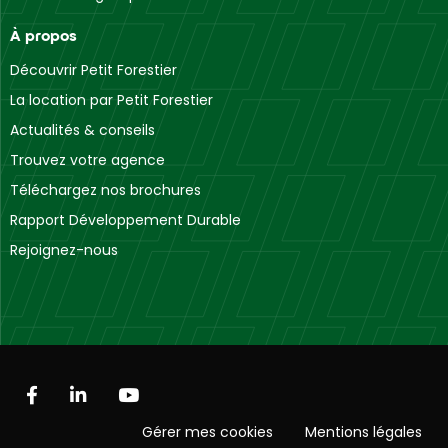
Centre Européen de Fret
À propos
64990 Mouguerre
Découvrir Petit Forestier
Besançon
La location par Petit Forestier
Rue Saint-Christophe
Actualités & conseils
25480 École-Valentin
Trouvez votre agence
Téléchargez nos brochures
Béziers
Rue du Saint-Victor
Rapport Développement Durable
34420 Villeneuve-lès-Béziers
Rejoignez-nous
Bezons
Rue Emile Zola
95870 Bezons
Blois
Rue Jules Berthonneau
41000 Saint-Sulpice-de-Pommeray
Gérer mes cookies
Mentions légales