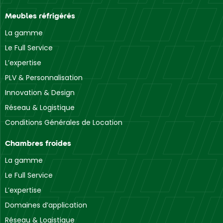
13400 Aubagne
Meubles réfrigérés
Auch
La gamme
Rue Roger Salengro
Le Full Service
32000 Auch
L’expertise
Auxerre
PLV & Personnalisation
Rue de la Plaine des Isles
Innovation & Design
89000 Auxerre
Réseau & Logistique
Conditions Générales de Location
Avignon
Avenue Pierre Semard
Chambres froides
84000 Avignon
La gamme
Bastia
Le Full Service
Rue François Lota
L’expertise
20600 Bastia
Domaines d’application
Réseau & Logistique
Bayonne