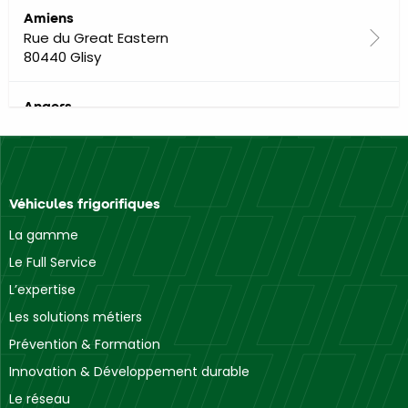
Amiens
Rue du Great Eastern
80440 Glisy
Angers
Rue de la Charonnerie
49480 Verrières-en-Anjou
Angoulême
Véhicules frigorifiques
Rue Louis Pergaud
16000 Angoulême
La gamme
Le Full Service
Annecy
L’expertise
Route des Vernes
Les solutions métiers
74370 Annecy
Prévention & Formation
Aubagne
Innovation & Développement durable
Route Nationale 396
Le réseau