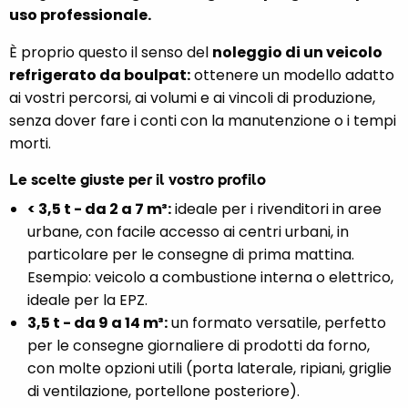
uso professionale.
È proprio questo il senso del
noleggio di un veicolo
refrigerato da boulpat:
ottenere un modello adatto
ai vostri percorsi, ai volumi e ai vincoli di produzione,
senza dover fare i conti con la manutenzione o i tempi
morti.
Le scelte giuste per il vostro profilo
< 3,5 t - da 2 a 7 m³:
ideale per i rivenditori in aree
urbane, con facile accesso ai centri urbani, in
particolare per le consegne di prima mattina.
Esempio: veicolo a combustione interna o elettrico,
ideale per la EPZ.
3,5 t - da 9 a 14 m³:
un formato versatile, perfetto
per le consegne giornaliere di prodotti da forno,
con molte opzioni utili (porta laterale, ripiani, griglie
di ventilazione, portellone posteriore).