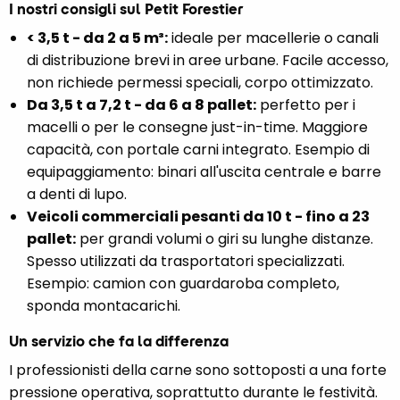
I nostri consigli sul Petit Forestier
< 3,5 t - da 2 a 5 m³:
ideale per macellerie o canali
di distribuzione brevi in aree urbane. Facile accesso,
non richiede permessi speciali, corpo ottimizzato.
Da 3,5 t a 7,2 t - da 6 a 8 pallet:
perfetto per i
macelli o per le consegne just-in-time. Maggiore
capacità, con portale carni integrato. Esempio di
equipaggiamento: binari all'uscita centrale e barre
a denti di lupo.
Veicoli commerciali pesanti da 10 t - fino a 23
pallet:
per grandi volumi o giri su lunghe distanze.
Spesso utilizzati da trasportatori specializzati.
Esempio: camion con guardaroba completo,
sponda montacarichi.
Un servizio che fa la differenza
I professionisti della carne sono sottoposti a una forte
pressione operativa, soprattutto durante le festività.