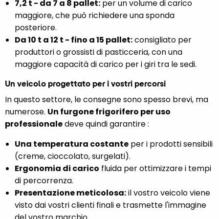
7,2 t - da 7 a 8 pallet:
per un volume di carico
maggiore, che può richiedere una sponda
posteriore.
Da 10 t a 12 t - fino a 15 pallet:
consigliato per
produttori o grossisti di pasticceria, con una
maggiore capacità di carico per i giri tra le sedi.
Un veicolo progettato per i vostri percorsi
In questo settore, le consegne sono spesso brevi, ma
numerose.
Un furgone frigorifero per uso
professionale
deve quindi garantire :
Una temperatura costante
per i prodotti sensibili
(creme, cioccolato, surgelati).
Ergonomia di carico
fluida per ottimizzare i tempi
di percorrenza.
Presentazione meticolosa:
il vostro veicolo viene
visto dai vostri clienti finali e trasmette l'immagine
del vostro marchio.