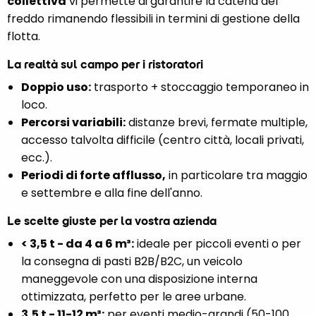
collettiva
vi permette di garantire la catena del
freddo rimanendo flessibili in termini di gestione della
flotta.
La realtà sul campo per i ristoratori
Doppio uso:
trasporto + stoccaggio temporaneo in
loco.
Percorsi variabili:
distanze brevi, fermate multiple,
accesso talvolta difficile (centro città, locali privati,
ecc.).
Periodi di forte afflusso,
in particolare tra maggio
e settembre e alla fine dell'anno.
Le scelte giuste per la vostra azienda
< 3,5 t - da 4 a 6 m³:
ideale per piccoli eventi o per
la consegna di pasti B2B/B2C, un veicolo
maneggevole con una disposizione interna
ottimizzata, perfetto per le aree urbane.
3,5 t - 11-12 m³:
per eventi medio-grandi (50-100