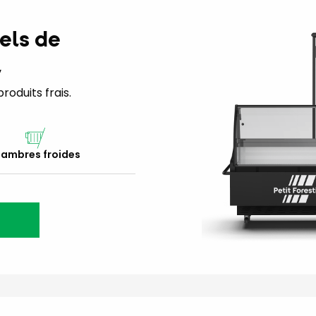
els de
l
oduits frais.
ambres froides