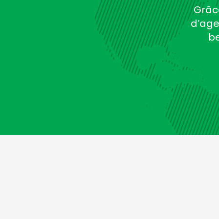
Grâc
d’age
be