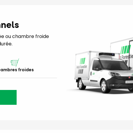
nnels
érée ou chambre froide
urée.
ambres froides