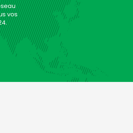
éseau
us vos
24.