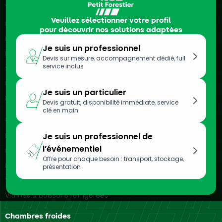
Véhicules frigorifiques
Veuillez sélectionner votre profil
Location de camions frigorifiques
pour découvrir nos solutions adaptées
Location de véhicules frigorifiques
Je suis un professionnel
Location de remorques frigorifiques
Devis sur mesure, accompagnement dédié, full
service inclus
Semi-remorques frigorifiques
Location de camionnettes frigorifiques
Je suis un particulier
Location d’utilitaires frigorifiques
Devis gratuit, disponibilité immédiate, service
clé en main
Meubles réfrigérés
Location de vitrines réfrigérées
Je suis un professionnel de
l’événementiel
Location de bacs réfrigérés
Offre pour chaque besoin : transport, stockage,
Location d’armoires réfrigérées
présentation
Vitrines réfrigérées murales
Vitrines à boissons réfrigérées
Chambres froides