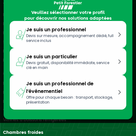
Véhicules frigorifiques
Veuillez sélectionner votre profil
Location de camions frigorifiques
pour découvrir nos solutions adaptées
Location de véhicules frigorifiques
Je suis un professionnel
Location de remorques frigorifiques
Devis sur mesure, accompagnement dédié, full
service inclus
Semi-remorques frigorifiques
Location de camionnettes frigorifiques
Je suis un particulier
Location d’utilitaires frigorifiques
Devis gratuit, disponibilité immédiate, service
clé en main
Meubles réfrigérés
Location de vitrines réfrigérées
Je suis un professionnel de
l’événementiel
Location de bacs réfrigérés
Offre pour chaque besoin : transport, stockage,
Location d’armoires réfrigérées
présentation
Vitrines réfrigérées murales
Vitrines à boissons réfrigérées
Chambres froides