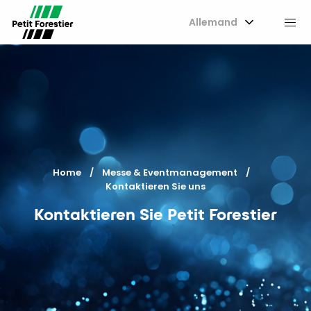
Allemand
M
Home
Messe & Eventmanagement
Current:
Kontaktieren Sie uns
Kontaktieren Sie Petit Forestier