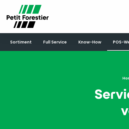
Sortiment
Full Service
Know-How
POS-We
Ho
Servi
v