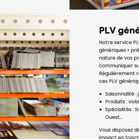
PLV géné
Notre service P
génériques « prêt
nature de vos p
communiquer sur 
Régulièrement r
ces PLV génériq
Saisonnalité :
Produits : vol
Spécialités : 
Ouest…
Vous disposez de 
impact en fonct