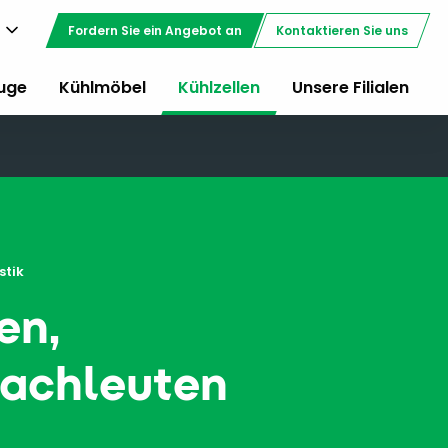
Fordern Sie ein Angebot an
Kontaktieren Sie uns
uge
Kühlmöbel
Kühlzellen
Unsere Filialen
stik
en,
fachleuten