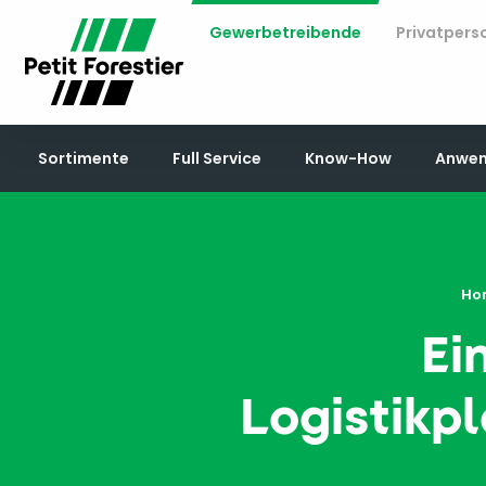
Gewerbetreibende
Privatpers
Sortimente
Full Service
Know-How
Anwen
Ho
Ei
Logistikp