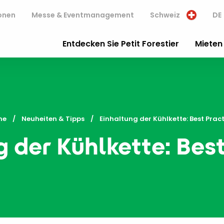
onen
Messe & Eventmanagement
Schweiz
DE
Entdecken Sie Petit Forestier
Mieten 
me
Neuheiten & Tipps
Current:
Einhaltung der Kühlkette: Best Prac
 der Kühlkette: Bes