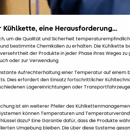
r Kühlkette, eine Herausforderung…
lich, um die Qualität und Sicherheit temperaturempfindlic
 und bestimmte Chemikalien zu erhalten. Die Kühlkette ba
versehrtheit der Produkte in jeder Phase ihres Weges zu 
auch oder zur Verwendung.
 konstante Aufrechterhaltung einer Temperatur auf einem 
. Dies erfordert den Einsatz fortschrittlicher Kühltechnol
schiedenen Lagereinrichtungen oder Transportfahrzeugen
achung ist ein weiterer Pfeiler des Kühlkettenmanagemen
 Systemen können Temperaturen und Temperaturverände
lüssel dazu? Eine Garantie dafür, dass die Produkte wä
ollierten Umgebung bleiben. Die über diese Systeme gesa