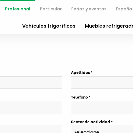
Profesional
Particular
Ferias y eventos
España
Vehículos frigoríficos
Muebles refrigerad
Apellidos
Teléfono
Sector de actividad