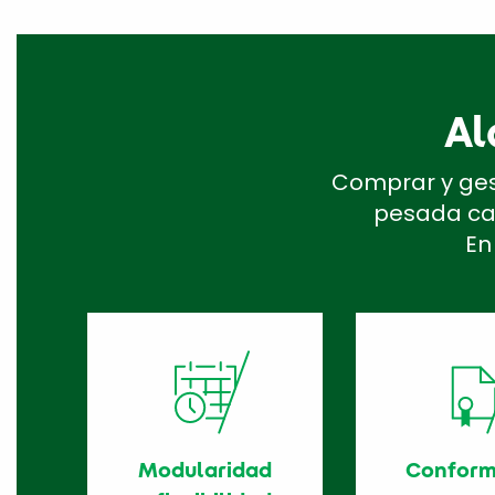
Al
Comprar y ges
pesada car
En
Modularidad
Conform