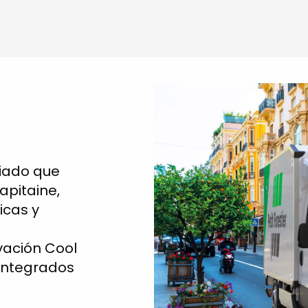
ociado que
apitaine,
icas y
vación Cool
 integrados