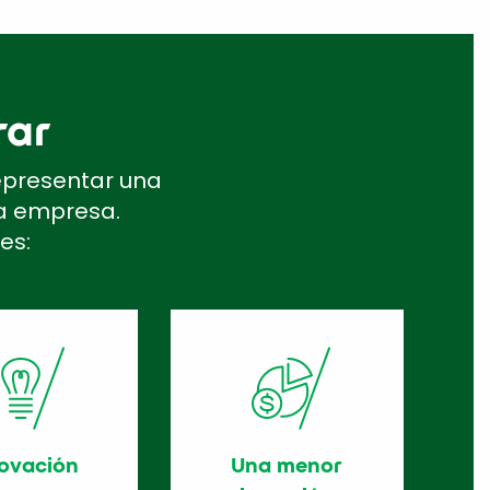
rar
epresentar una
na empresa.
es:
ovación
Una menor