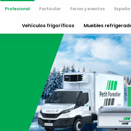
Profesional
Particular
Ferias y eventos
España
Vehículos frigoríficos
Muebles refrigerad
u