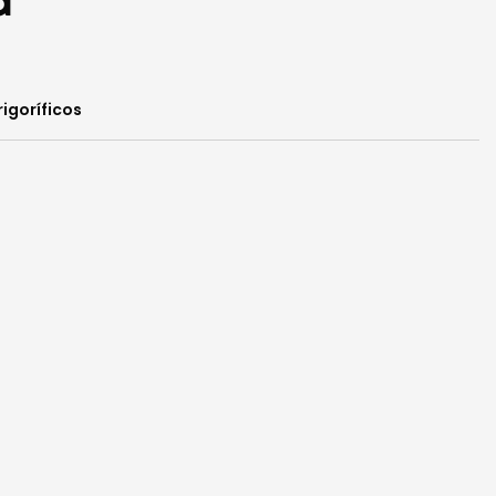
d
igoríficos