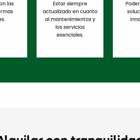
on las
Estar siempre
Poder
ormas
actualizado en cuanto
solu
es.
al mantenimientos y
inn
los servicios
esenciales.