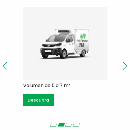
Volumen de 5 a 7 m³
Volumen d
Descubra
Descub