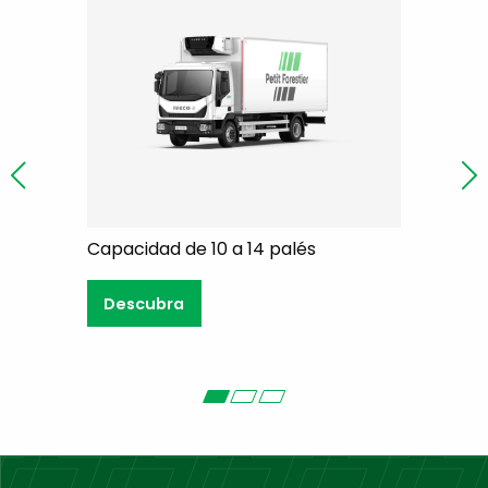
de 10 a 14 palés
Capacidad de 15 a 17 palés
a
Descubra