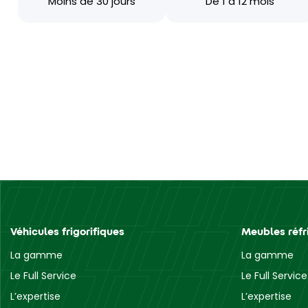
Moins de 30 jours
De 1 à 12 mois
Véhicules frigorifiques
Meubles réfr
La gamme
La gamme
Le Full Service
Le Full Service
L’expertise
L’expertise