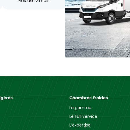
Plus de 12 mois
igérés
Chambres froides
La gamme
Le Full Service
L’expertise