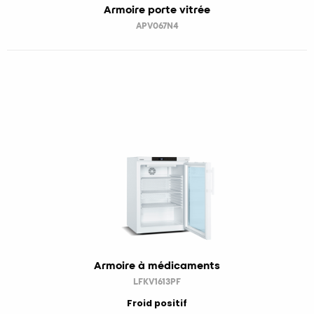
Armoire porte vitrée
APV067N4
Armoire à médicaments
LFKV1613PF
Froid positif