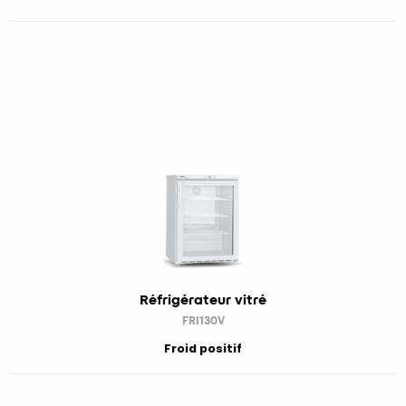
Réfrigérateur vitré
FRI130V
Froid positif