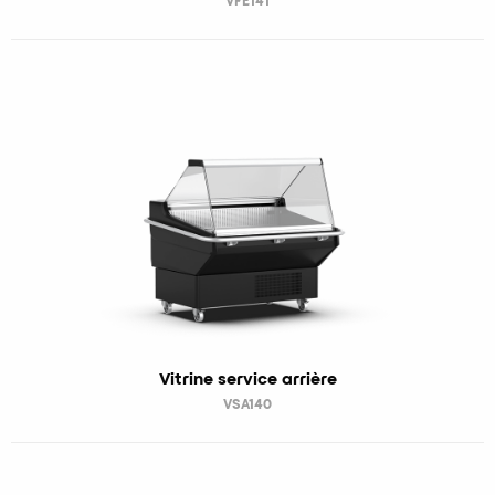
VFE141
Vitrine service arrière
VSA140