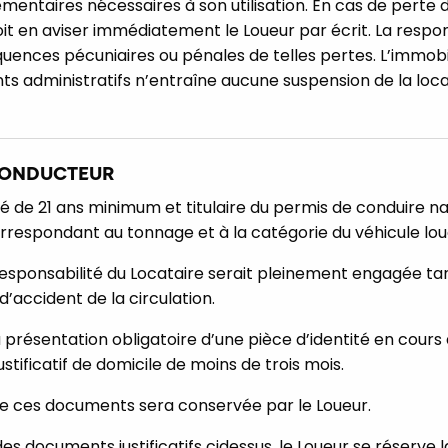
entaires nécessaires à son utilisation. En cas de perte d
it en aviser immédiatement le Loueur par écrit. La respon
nces pécuniaires ou pénales de telles pertes. L’immobili
s administratifs n’entraîne aucune suspension de la locat
 CONDUCTEUR
é de 21 ans minimum et titulaire du permis de conduire nat
correspondant au tonnage et à la catégorie du véhicule lou
la responsabilité du Locataire serait pleinement engagée ta
d’accident de la circulation.
 présentation obligatoire d’une pièce d’identité en cours 
stificatif de domicile de moins de trois mois.
e ces documents sera conservée par le Loueur.
s documents justificatifs cidessus, le Loueur se réserve l