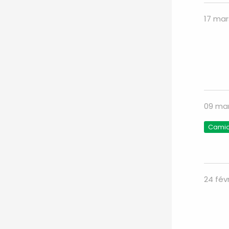
17 mar
09 mar
Camion
24 fév