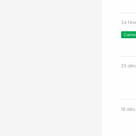
24 fév
Camion
23 déc
18 déc