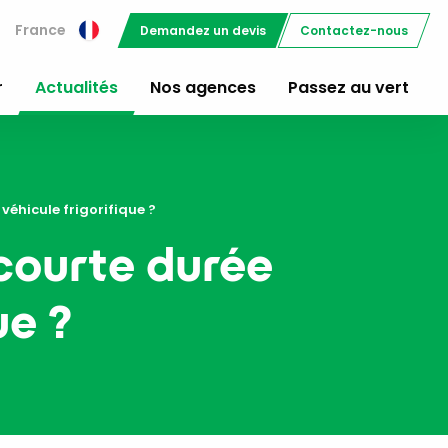
France
Demandez un devis
Contactez-nous
r
Actualités
Nos agences
Passez au vert
véhicule frigorifique ?
 courte durée
ue ?