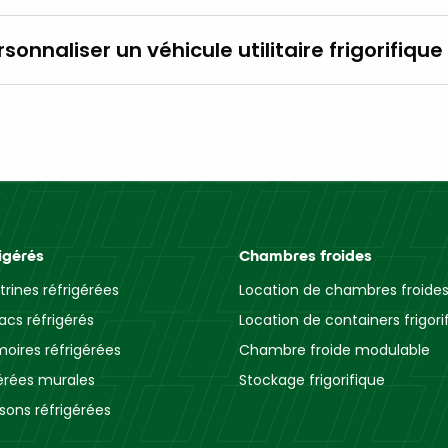
rsonnaliser un véhicule utilitaire frigorifique
igérés
Chambres froides
trines réfrigérées
Location de chambres froide
acs réfrigérés
Location de containers frigori
moires réfrigérées
Chambre froide modulable
gérées murales
Stockage frigorifique
ssons réfrigérées