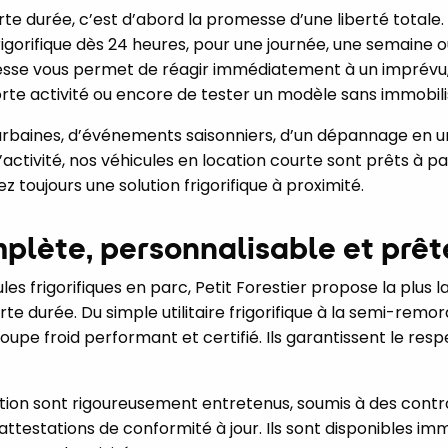
te durée, c’est d’abord la promesse d’une liberté totale. 
rigorifique dès 24 heures, pour une journée, une semaine o
se vous permet de réagir immédiatement à un imprévu, 
rte activité ou encore de tester un modèle sans immobilis
ns urbaines, d’événements saisonniers, d’un dépannage en 
activité, nos véhicules en location courte sont prêts à par
 toujours une solution frigorifique à proximité.
plète, personnalisable et prête
les frigorifiques en parc, Petit Forestier propose la plu
rte durée. Du simple utilitaire frigorifique à la semi-re
oupe froid performant et certifié. Ils garantissent le resp
ation sont rigoureusement entretenus, soumis à des cont
s attestations de conformité à jour. Ils sont disponibles 