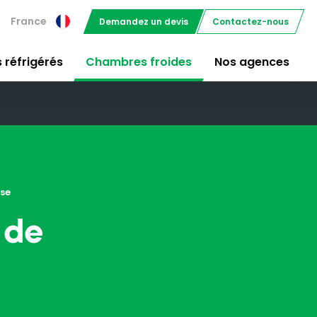
France
Demandez un devis
Contactez-nous
 réfrigérés
Chambres froides
Nos agences
ise
 de