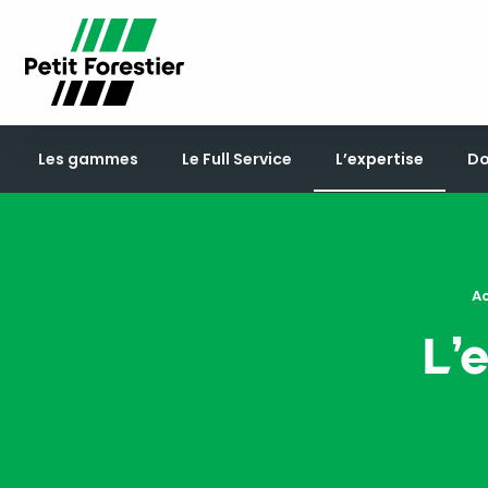
Les gammes
Le Full Service
L’expertise
Do
Ac
L’