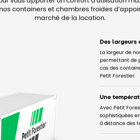
r vous apporter un confort d’utilisation ma
nos containers et chambres froides d’appoint
marché de la location.
Des largeurs 
La largeur de no
permettant de po
cas des containe
Petit Forestier.
Une températ
Avec Petit Fores
sophistiquées e
à distance des 