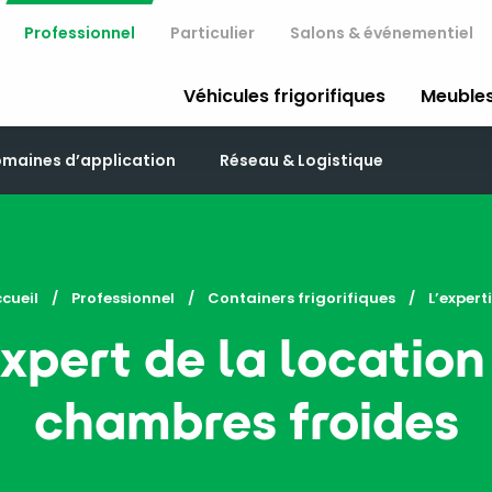
Professionnel
Particulier
Salons & événementiel
Véhicules frigorifiques
Meubles
maines d’application
Réseau & Logistique
cueil
Professionnel
Containers frigorifiques
Current:
L’expert
expert de la location
chambres froides