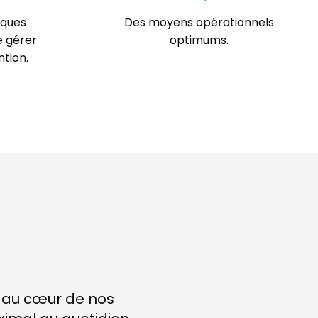
iques
Des moyens opérationnels
e gérer
optimums.
ntion.
t au cœur de nos