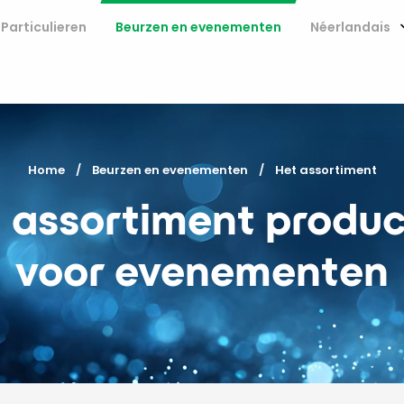
Particulieren
Beurzen en evenementen
Néerlandais
Home
Beurzen en evenementen
Current:
Het assortiment
 assortiment produ
voor evenementen