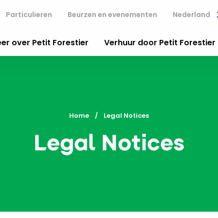
Particulieren
Beurzen en evenementen
Nederland
er over Petit Forestier
Verhuur door Petit Forestier
Home
Current:
Legal Notices
Legal Notices