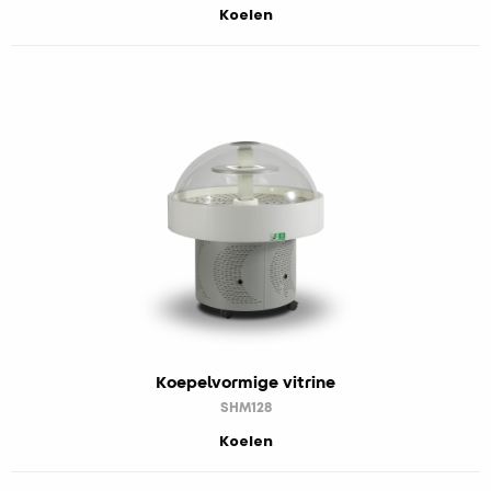
Koelen
Koepelvormige vitrine
SHM128
Koelen