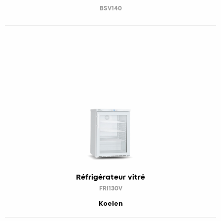
BSV140
Réfrigérateur vitré
FRI130V
Koelen