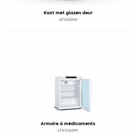
Kast met glazen deur
APV067N4
Armoire à médicaments
LFKV1613PF