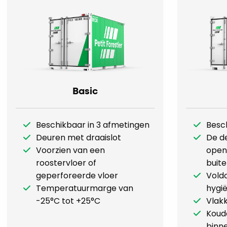
Basic
Beschikbaar in 3 afmetingen
Besc
Deuren met draaislot
De d
Voorzien van een
open,
roostervloer of
buit
geperforeerde vloer
Vold
Temperatuurmarge van
hygi
-25°C tot +25°C
Vlakk
Koud
binne