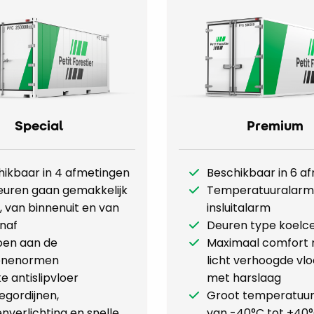
Special
Premium
hikbaar in 4 afmetingen
Beschikbaar in 6 a
euren gaan gemakkelijk
Temperatuuralarm
 van binnenuit en van
insluitalarm
enaf
Deuren type koelce
oen aan de
Maximaal comfort 
ënenormen
licht verhoogde vl
e antislipvloer
met harslaag
egordijnen,
Groot temperatuur
nverlichting en snelle
van -40°C tot +40