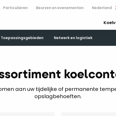
Particulieren
Beurzen en evenementen
Nederland
Koelv
Toepassingsgebieden
Netwerk en logistiek
ssortiment koelcont
komen aan uw tijdelijke of permanente temp
opslagbehoeften.