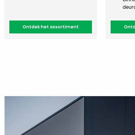
deur
Ontdek het assortiment
Ontd