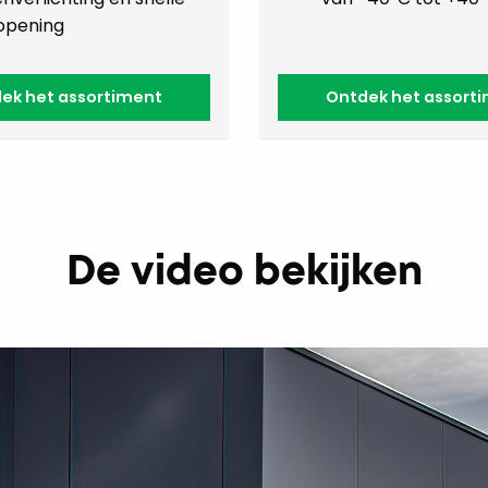
opening
ek het assortiment
Ontdek het assort
De video bekijken