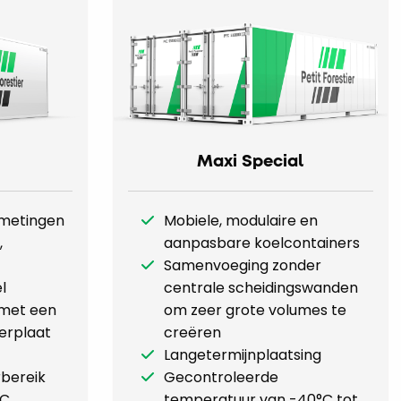
Maxi Special
fmetingen
Mobiele, modulaire en
,
aanpasbare koelcontainers
Samenvoeging zonder
l
centrale scheidingswanden
met een
om zeer grote volumes te
oerplaat
creëren
Langetermijnplaatsing
bereik
Gecontroleerde
°C
temperatuur van -40°C tot