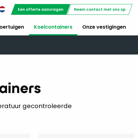
Een offerte aanvragen
Neem contact met ons op
oertuigen
Koelcontainers
Onze vestigingen
ainers
eratuur gecontroleerde