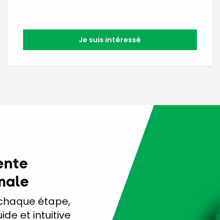
Je suis intéressé
ente
male
chaque étape,
de et intuitive