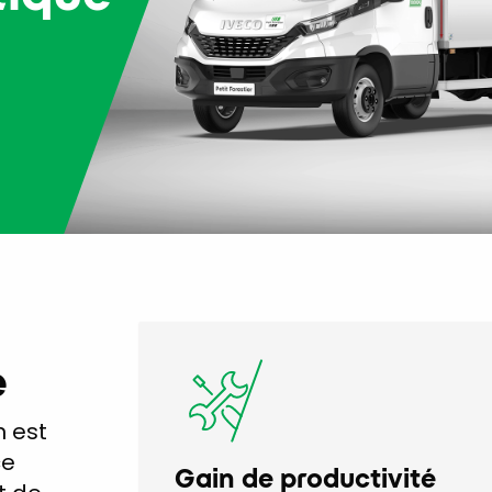
e
 est
ce
Gain de productivité