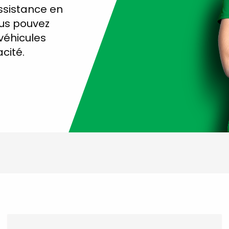
ssistance en
vous pouvez
 véhicules
acité.