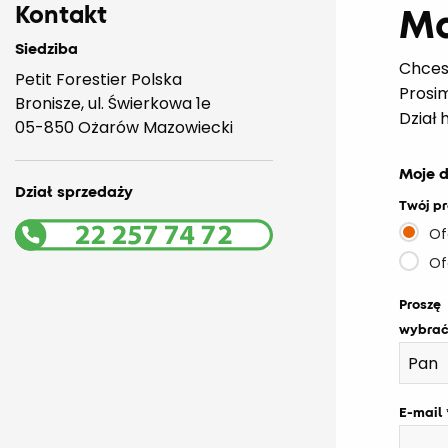
Kontakt
Ma
Siedziba
Chces
Petit Forestier Polska
Prosi
Bronisze, ul. Świerkowa 1e
Dział 
05-850 Ożarów Mazowiecki
Moje 
Dział sprzedaży
Twój pr
Of
Of
Proszę
wybra
E-mail