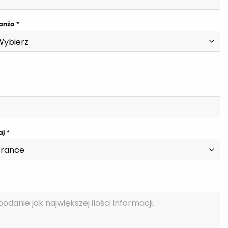
anża
aj