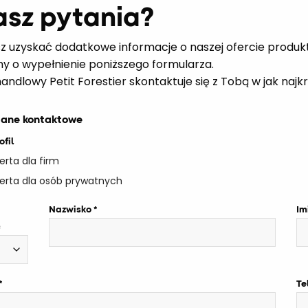
sz pytania?
z uzyskać dodatkowe informacje o naszej ofercie produk
my o wypełnienie poniższego formularza.
handlowy Petit Forestier skontaktuje się z Tobą w jak naj
dane kontaktowe
ofil
erta dla firm
erta dla osób prywatnych
Nazwisko
Im
ć
Te