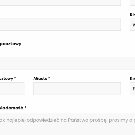
Br
 pocztowy
cztowy
Miasto
Kr
wiadomość *