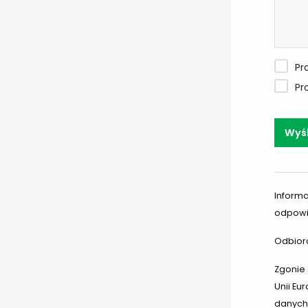
Pr
Pr
Wyś
Informa
odpowie
Odbiorc
Zgonie 
Unii Eu
danych 