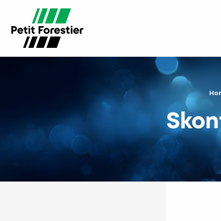
Ho
Skont