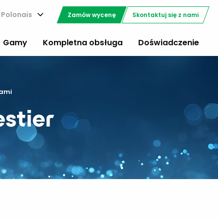
Polonais
Zamów wycenę
Skontaktuj się z nami
Gamy
Kompletna obsługa
Doświadczenie
nami
estier