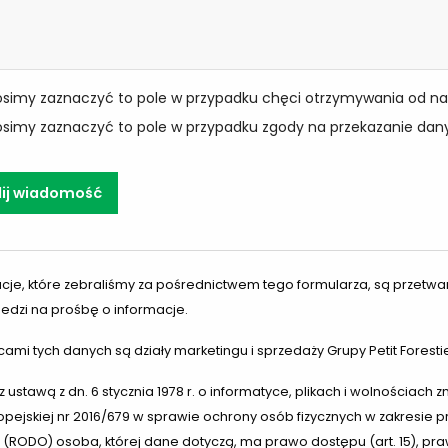
osimy zaznaczyć to pole w przypadku chęci otrzymywania od na
osimy zaznaczyć to pole w przypadku zgody na przekazanie dan
lij wiadomość
cje, które zebraliśmy za pośrednictwem tego formularza, są przetwa
dzi na prośbę o informacje.
ami tych danych są działy marketingu i sprzedaży Grupy Petit Forestie
z ustawą z dn. 6 stycznia 1978 r. o informatyce, plikach i wolnościac
ropejskiej nr 2016/679 w sprawie ochrony osób fizycznych w zakres
(RODO) osoba, której dane dotyczą, ma prawo dostępu (art. 15), praw