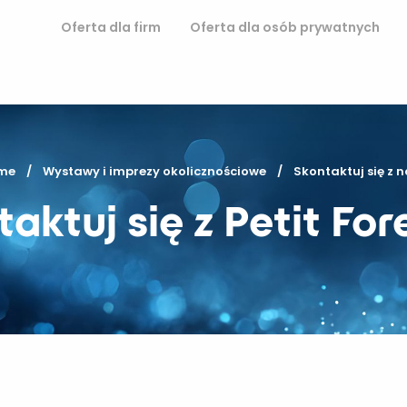
Oferta dla firm
Oferta dla osób prywatnych
me
Wystawy i imprezy okolicznościowe
Current:
Skontaktuj się z 
aktuj się z Petit For