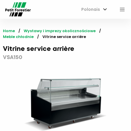
Polonais
M
Home
Wystawy i imprezy okolicznościowe
Meble chłodnie
Current:
Vitrine service arrière
Vitrine service arrière
VSA150