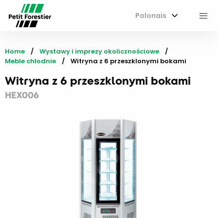
Polonais
M
Home
Wystawy i imprezy okolicznościowe
Meble chłodnie
Current:
Witryna z 6 przeszklonymi bokami
Witryna z 6 przeszklonymi bokami
HEX006