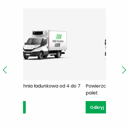
kowa od 4 do 7
Powierzchnia ładunkowa od 8 do 9
Pow
palet
pal
Odkryj
O