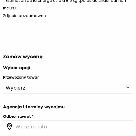
* Estimation de la charge utile à ± 5 kg (poids du chauffeur non
inclus).
Zdjęcie pozaumowne.
Zamów wycenę
Wybór opcji
Przewożony towar
Agencja i terminy wynajmu
Odbiór i zwrot